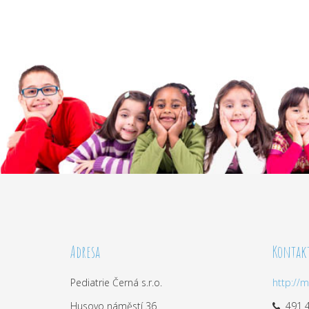
Adresa
Kontak
Pediatrie Černá s.r.o.
http://
Husovo náměstí 36
491 4