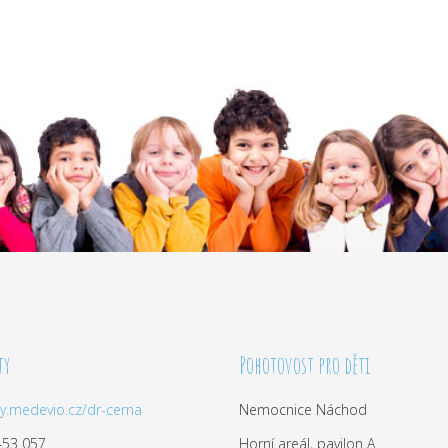
ty
Pohotovost pro děti
my.medevio.cz/dr-cerna
Nemocnice Náchod
53 057
Horní areál, pavilon A